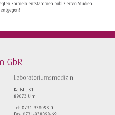
legten Formeln entstammen publizierten Studien.
 entgegen!
m GbR
Laboratoriumsmedizin
Karlstr. 31
89073 Ulm
Tel: 0731-938098-0
Fax: 0731-938098-69