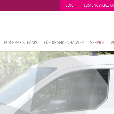
BLOG
LEISTUNGSVERZEIC
FÜR PRAXISTEAMS
FÜR KRANKENHÄUSER
SERVICE
V