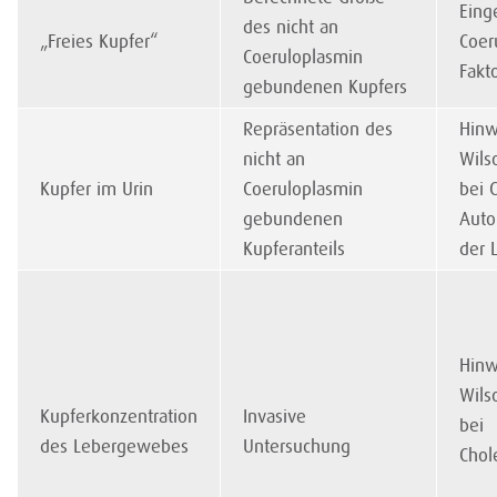
Eing
des nicht an
„Freies Kupfer“
Coer
Coeruloplasmin
Fakt
gebundenen Kupfers
Repräsentation des
Hinw
nicht an
Wils
Kupfer im Urin
Coeruloplasmin
bei 
gebundenen
Aut
Kupferanteils
der 
Hinw
Wils
Kupferkonzentration
Invasive
bei
des Lebergewebes
Untersuchung
Chol