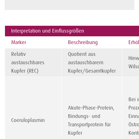
Interpretation und Einflussgrößen
Marker
Beschreibung
Erhö
Relativ
Quotient aus
Hinw
austauschbares
austauschbarem
Wils
Kupfer (REC)
Kupfer/Gesamtkupfer
Bei 
Akute-Phase-Protein,
Proz
Bindungs- und
Einn
Coeruloplasmin
Transportprotein für
Östr
Kupfer
Kont