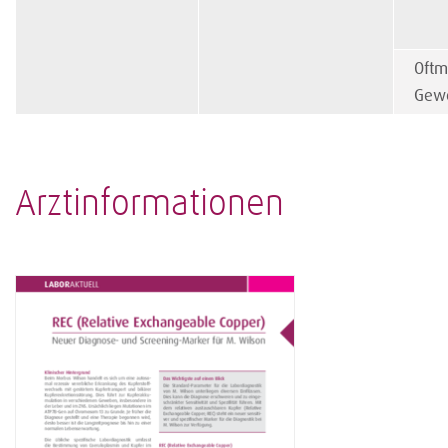
Oftm
Gew
Arztinformationen